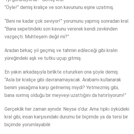
“Öyle!” demiş kraliçe ve son kavununu eşine uzatmış.
“Beni ne kadar çok seviyor!” yorumunu yapmış sonradan kral.
“Bana sepetindeki son kavunu vererek kendi zevkinden
vazgeçti. Muhteşem değil mi?”
Aradan birkaç yıl geçmiş ve tahmin edileceği gibi kralın
yüreğindeki aşk ve tutku uçup gitmiş.
En yakın arkadaşıyla birlikte otururken ona şöyle demiş:
“Asla bir kraliçe gibi davranamayacak. Arabamı kullanarak
benim yasağıma karşı gelmemiş miydi? Yetmezmiş gibi,
bana ısırmış olduğu bir meyveyi uzattığını da hatırlıyorum!”
Gerçeklik her zaman aynıdır. Neyse o’dur. Ama tıpkı öyküdeki
kral gibi, insan karşısındaki durumu bir biçimde ya da tersi bir
biçimde yorumlayabilir.